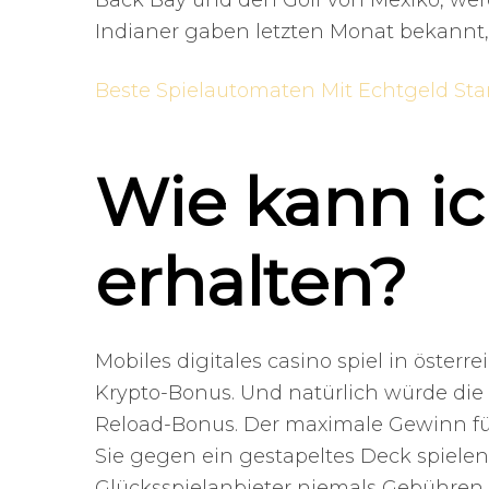
Back Bay und den Golf von Mexiko, wer
Indianer gaben letzten Monat bekannt, 
Beste Spielautomaten Mit Echtgeld St
Wie kann ic
erhalten?
Mobiles digitales casino spiel in öster
Krypto-Bonus. Und natürlich würde die E
Reload-Bonus. Der maximale Gewinn für
Sie gegen ein gestapeltes Deck spielen 
Glücksspielanbieter niemals Gebühren 