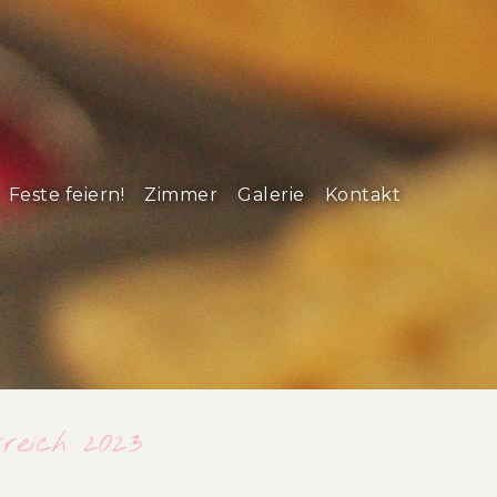
Feste feiern!
Zimmer
Galerie
Kontakt
reich 2023