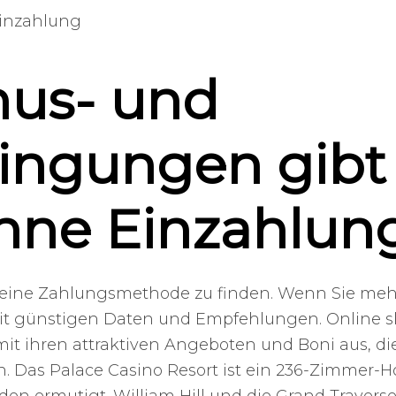
einzahlung
nus- und
ngungen gibt e
ohne Einzahlun
eine Zahlungsmethode zu finden. Wenn Sie mehr
t günstigen Daten und Empfehlungen. Online sl
t ihren attraktiven Angeboten und Boni aus, die
Das Palace Casino Resort ist ein 236-Zimmer-Hote