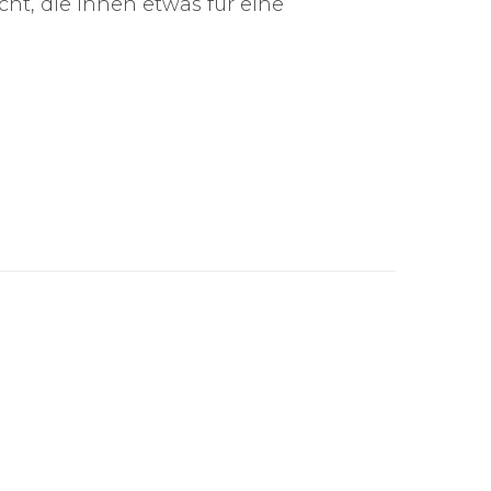
t, die Ihnen etwas für eine