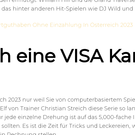
den ermutigt. William Hill und die Grand Traver
das hinter anderen Hit-Spielen wie DJ Wild und E
artguthaben Ohne Einzahlung In Österreich 2023
h eine VISA Ka
reich 2023 nur weil Sie von computerbasiertem Sp
lf von Trainer Christian Streich diese Serie so 
 jede einzelne Drehung ist auf das 5,000-fache 
sollten. Es ist die Zeit für Tricks und Leckerei
in Rechnung stellen.