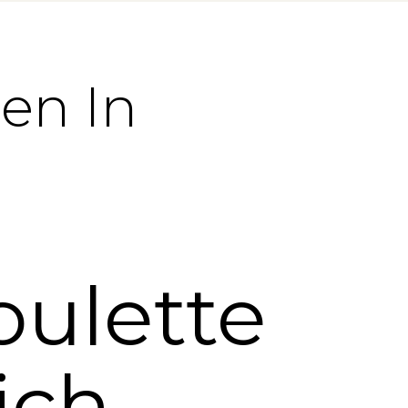
en In
oulette
ich