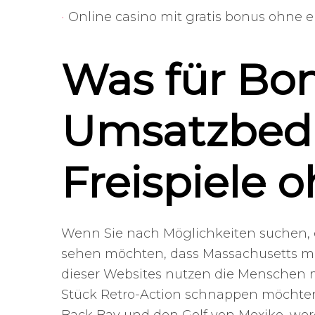
Online casino mit gratis bonus ohne 
Was für Bo
Umsatzbedi
Freispiele 
Wenn Sie nach Möglichkeiten suchen, 
sehen möchten, dass Massachusetts mi
dieser Websites nutzen die Menschen mi
Stück Retro-Action schnappen möchten. 