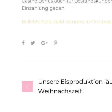
Casino Bonus auch für Bestandskunden 
Einzahlung geben.
Beliebte Slots Geld Winnen In Österrei
Facebook
Twitter
Google+
Pinterest
Beitragsnav
Unsere Eisproduktion läu
Weihnachszeit!