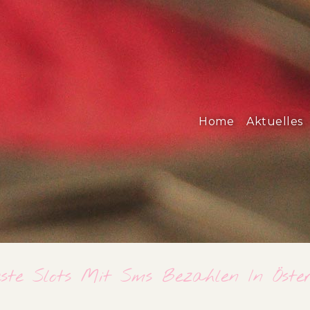
Home
Aktuelles
ste Slots Mit Sms Bezahlen In Öster