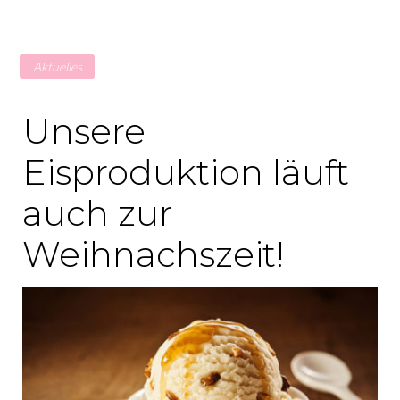
Tag:
Aktuelles
18.
Unsere
September
Eisproduktion läuft
auch zur
2017
Weihnachszeit!