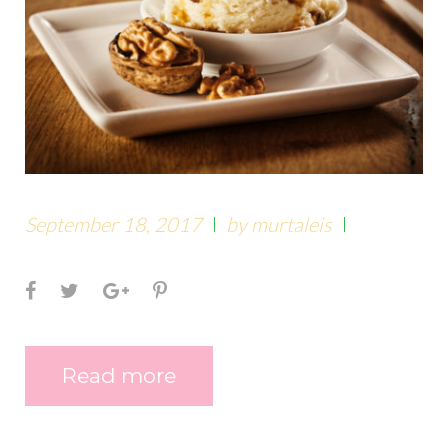
September 18, 2017
by
murtaleis
Facebook
Twitter
Google+
Pinterest
Read more