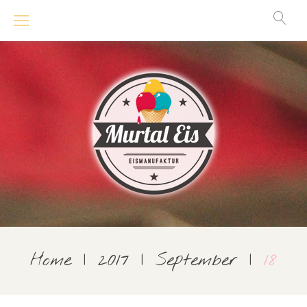
Skip
to
content
Home
|
2017
|
September
|
18